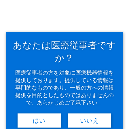
次回から自動的にログインする
＞
パスワードを忘れた方はこちら
「OG Wellnessウェビナーのお申し込み」や「取扱説明書の
ダウンロード」で登録されたパスワードではログインできま
せん。
あなたは医療従事者です
下記『新規メンバー登録はこちら』からIVESサポートクラ
ブのメンバー登録が必要になります。
か？
医療従事者の方を対象に医療機器情報を
提供しております。提供している情報は
専門的なものであり、一般の方への情報
提供を目的としたものではありませんの
で、あらかじめご了承下さい。
IVESサポートクラブメンバー
はい
いいえ
に登録をされていない方