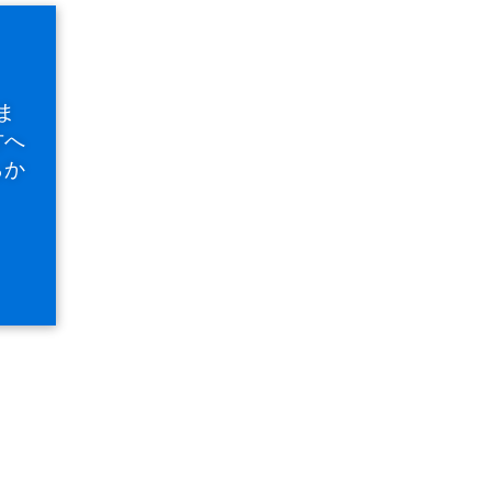
ドではログインできません。
なります。
ま
方へ
らか
ていない方
登録は無料です。