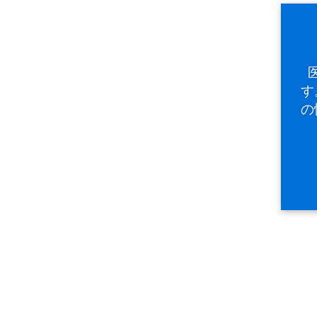
「OG Wellness
下記『新
す
の
IVES
『IVESサポ