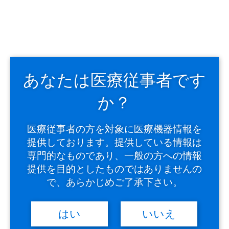
次回から自動的にログインする
＞
パスワードを忘れた方はこちら
「OG Wellnessウェビナーのお申し込み」や「取扱説明書の
ダウンロード」で登録されたパスワードではログインできま
せん。
あなたは医療従事者です
下記『新規メンバー登録はこちら』からIVESサポートクラ
ブのメンバー登録が必要になります。
か？
医療従事者の方を対象に医療機器情報を
提供しております。提供している情報は
専門的なものであり、一般の方への情報
提供を目的としたものではありませんの
で、あらかじめご了承下さい。
IVESサポートクラブメンバー
はい
いいえ
に登録をされていない方