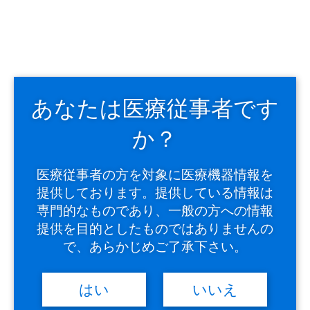
次回から自動的にログインする
＞
パスワードを忘れた方はこちら
「OG Wellnessウェビナーのお申し込み」や「取扱説明書の
ダウンロード」で登録されたパスワードではログインできま
せん。
あなたは医療従事者です
下記『新規メンバー登録はこちら』からIVESサポートクラ
ブのメンバー登録が必要になります。
か？
医療従事者の方を対象に医療機器情報を
提供しております。提供している情報は
専門的なものであり、一般の方への情報
提供を目的としたものではありませんの
で、あらかじめご了承下さい。
IVESサポートクラブメンバー
はい
いいえ
に登録をされていない方